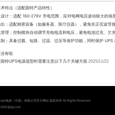
技术特点（适配固特产品特性）
设计：适配 160-276V 市电范围，应对电网电压波动较大的场
输出：适配精密设备（如服务器、医疗仪器），避免非正弦波导
电管理：控制模块自动调节充电电流和电压，避免电池过充、欠
制：具备过载、短路、过温、过压等保护功能，同时保护 UPS
：没有啦
：
固特UPS电源选型时需要注意以下几个关键方面
2025/11/22
ups电源（中国）有限公司官方网站 版权所有 All Rights Reserved
692@qq.com