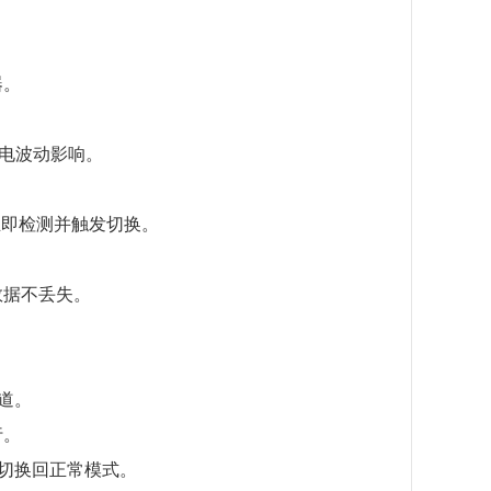
器。
市电波动影响。
立即检测并触发切换。
数据不丢失。
道。
行。
需切换回正常模式。