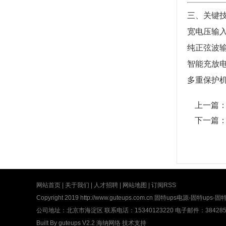
三、关键
宽电压输入
纯正弦波
智能充放
多重保护机
上一篇
下一篇
网站首页
|
关于我们
|
人才招聘
|
网站地图
|
订阅RSS
Copyright 2019
http://www.guteups.com.cn
固特ups电源-固特ups-固特
公司地址：北京市海淀区 联系电话：15340123220 电子邮件：3842852
Built By
guteups V2.2
海纳网络
技术支持