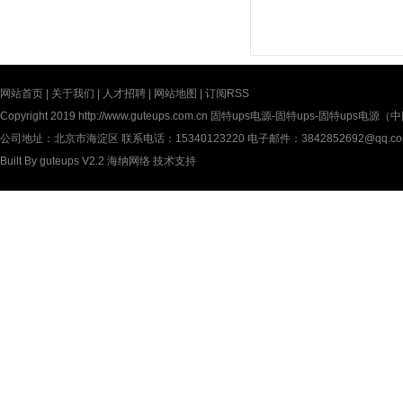
网站首页
|
关于我们
|
人才招聘
|
网站地图
|
订阅RSS
Copyright 2019
http://www.guteups.com.cn
固特ups电源-固特ups-固特ups电源（中国）
公司地址：北京市海淀区 联系电话：15340123220 电子邮件：3842852692@qq.c
Built By
guteups V2.2
海纳网络
技术支持